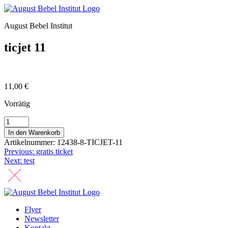
August Bebel Institut
ticjet 11
11,00
€
Vorrätig
ticjet
11
In den Warenkorb
Menge
Artikelnummer:
12438-8-TICJET-11
Beitragsnavigation
Previous:
gratis ticket
Next:
test
Flyer
Newsletter
Kontakt