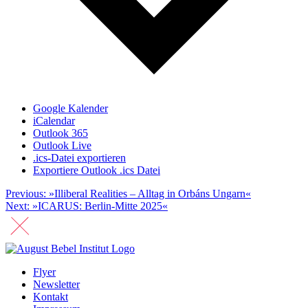
Google Kalender
iCalendar
Outlook 365
Outlook Live
.ics-Datei exportieren
Exportiere Outlook .ics Datei
Beitragsnavigation
Previous:
»Illiberal Realities – Alltag in Orbáns Ungarn«
Next:
»ICARUS: Berlin-Mitte 2025«
Flyer
Newsletter
Kontakt