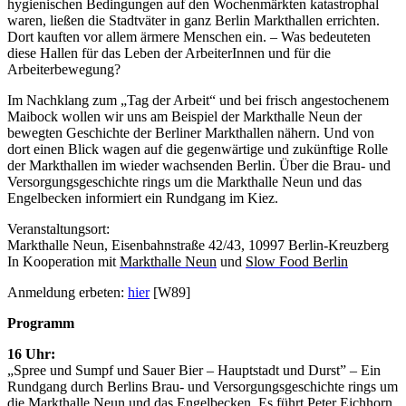
hygienischen Bedingungen auf den Wochenmärkten katastrophal
waren, ließen die Stadtväter in ganz Berlin Markthallen errichten.
Dort kauften vor allem ärmere Menschen ein. – Was bedeuteten
diese Hallen für das Leben der ArbeiterInnen und für die
Arbeiterbewegung?
Im Nachklang zum „Tag der Arbeit“ und bei frisch angestochenem
Maibock wollen wir uns am Beispiel der Markthalle Neun der
bewegten Geschichte der Berliner Markthallen nähern. Und von
dort einen Blick wagen auf die gegenwärtige und zukünftige Rolle
der Markthallen im wieder wachsenden Berlin. Über die Brau- und
Versorgungsgeschichte rings um die Markthalle Neun und das
Engelbecken informiert ein Rundgang im Kiez.
Veranstaltungsort:
Markthalle Neun, Eisenbahnstraße 42/43, 10997 Berlin-Kreuzberg
In Kooperation mit
Markthalle Neun
und
Slow Food Berlin
Anmeldung erbeten:
hier
[W89]
Programm
16 Uhr:
„Spree und Sumpf und Sauer Bier – Hauptstadt und Durst” – Ein
Rundgang durch Berlins Brau- und Versorgungsgeschichte rings um
die Markthalle Neun und das Engelbecken. Es führt Peter Eichhorn,