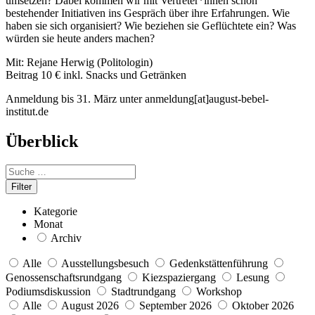
umsetzen? Dabei kommen wir mit Vertreter*innen schon
bestehender Initiativen ins Gespräch über ihre Erfahrungen. Wie
haben sie sich organisiert? Wie beziehen sie Geflüchtete ein? Was
würden sie heute anders machen?
Mit: Rejane Herwig (Politologin)
Beitrag 10 € inkl. Snacks und Getränken
Anmeldung bis 31. März unter anmeldung[at]august-bebel-
institut.de
Überblick
Kategorie
Monat
Archiv
Alle
Ausstellungsbesuch
Gedenkstättenführung
Genossenschaftsrundgang
Kiezspaziergang
Lesung
Podiumsdiskussion
Stadtrundgang
Workshop
Alle
August 2026
September 2026
Oktober 2026