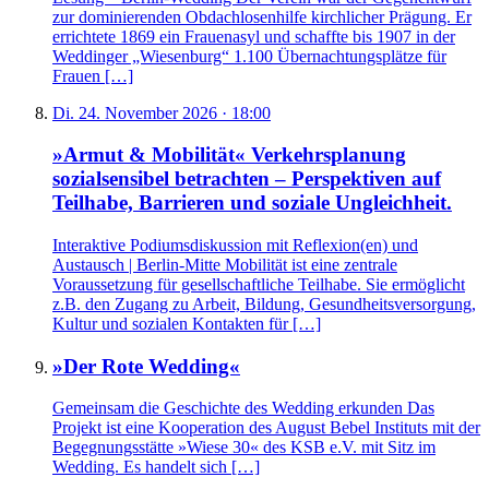
zur dominierenden Obdachlosenhilfe kirchlicher Prägung. Er
errichtete 1869 ein Frauenasyl und schaffte bis 1907 in der
Weddinger „Wiesenburg“ 1.100 Übernachtungsplätze für
Frauen […]
Di. 24. November 2026 · 18:00
»Armut & Mobilität« Verkehrsplanung
sozialsensibel betrachten – Perspektiven auf
Teilhabe, Barrieren und soziale Ungleichheit.
Interaktive Podiumsdiskussion mit Reflexion(en) und
Austausch | Berlin-Mitte Mobilität ist eine zentrale
Voraussetzung für gesellschaftliche Teilhabe. Sie ermöglicht
z.B. den Zugang zu Arbeit, Bildung, Gesundheitsversorgung,
Kultur und sozialen Kontakten für […]
»Der Rote Wedding«
Gemeinsam die Geschichte des Wedding erkunden Das
Projekt ist eine Kooperation des August Bebel Instituts mit der
Begegnungsstätte »Wiese 30« des KSB e.V. mit Sitz im
Wedding. Es handelt sich […]