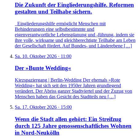
Die Zukunft der Eingliederungshilfe. Reformen
gestalten und Teilhabe sichern.
Eingliederungshilfe ermöglicht Menschen mit
Behinderungen eine selbstbestimmte und
eigenverantwortliche Lebensplanung und -führung, indem sie
ihre volle, wirksame und gleichberechtigte Teilhabe am Leben
der Gesellschaft fördert. Auf Bundes- und Länderebene […]
Sa. 10. Oktober 2026 · 11:00
Der »Bunte Wedding«
Kiezspaziergang | Berlin-Wedding Der ehemals »Rote
Wedding« hat sich seit den 1950er Jahren grundlegend
verändert. Der Abriss ganzer Stadtviertel und der Zuzug von
Menschen haben das Gesicht des Stadtteils neu […]
Sa. 17. Oktober 2026 · 15:00
Wenn die Stadt allen gehört: Ein Streifzug
durch 125 Jahre genossenschaftliches Wohnen
in Nord-Neukölln