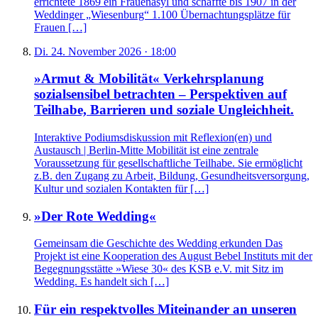
errichtete 1869 ein Frauenasyl und schaffte bis 1907 in der
Weddinger „Wiesenburg“ 1.100 Übernachtungsplätze für
Frauen […]
Di. 24. November 2026 · 18:00
»Armut & Mobilität« Verkehrsplanung
sozialsensibel betrachten – Perspektiven auf
Teilhabe, Barrieren und soziale Ungleichheit.
Interaktive Podiumsdiskussion mit Reflexion(en) und
Austausch | Berlin-Mitte Mobilität ist eine zentrale
Voraussetzung für gesellschaftliche Teilhabe. Sie ermöglicht
z.B. den Zugang zu Arbeit, Bildung, Gesundheitsversorgung,
Kultur und sozialen Kontakten für […]
»Der Rote Wedding«
Gemeinsam die Geschichte des Wedding erkunden Das
Projekt ist eine Kooperation des August Bebel Instituts mit der
Begegnungsstätte »Wiese 30« des KSB e.V. mit Sitz im
Wedding. Es handelt sich […]
Für ein respektvolles Miteinander an unseren