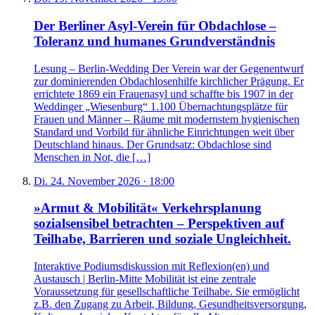
Der Berliner Asyl-Verein für Obdachlose –
Toleranz und humanes Grundverständnis
Lesung – Berlin-Wedding Der Verein war der Gegenentwurf
zur dominierenden Obdachlosenhilfe kirchlicher Prägung. Er
errichtete 1869 ein Frauenasyl und schaffte bis 1907 in der
Weddinger „Wiesenburg“ 1.100 Übernachtungsplätze für
Frauen und Männer – Räume mit modernstem hygienischen
Standard und Vorbild für ähnliche Einrichtungen weit über
Deutschland hinaus. Der Grundsatz: Obdachlose sind
Menschen in Not, die […]
Di. 24. November 2026 · 18:00
»Armut & Mobilität« Verkehrsplanung
sozialsensibel betrachten – Perspektiven auf
Teilhabe, Barrieren und soziale Ungleichheit.
Interaktive Podiumsdiskussion mit Reflexion(en) und
Austausch | Berlin-Mitte Mobilität ist eine zentrale
Voraussetzung für gesellschaftliche Teilhabe. Sie ermöglicht
z.B. den Zugang zu Arbeit, Bildung, Gesundheitsversorgung,