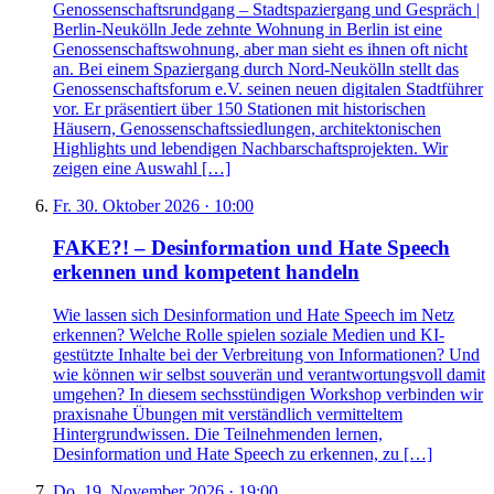
Genossenschaftsrundgang – Stadtspaziergang und Gespräch |
Berlin-Neukölln Jede zehnte Wohnung in Berlin ist eine
Genossenschaftswohnung, aber man sieht es ihnen oft nicht
an. Bei einem Spaziergang durch Nord-Neukölln stellt das
Genossenschaftsforum e.V. seinen neuen digitalen Stadtführer
vor. Er präsentiert über 150 Stationen mit historischen
Häusern, Genossenschaftssiedlungen, architektonischen
Highlights und lebendigen Nachbarschaftsprojekten. Wir
zeigen eine Auswahl […]
Fr. 30. Oktober 2026 · 10:00
FAKE?! – Desinformation und Hate Speech
erkennen und kompetent handeln
Wie lassen sich Desinformation und Hate Speech im Netz
erkennen? Welche Rolle spielen soziale Medien und KI-
gestützte Inhalte bei der Verbreitung von Informationen? Und
wie können wir selbst souverän und verantwortungsvoll damit
umgehen? In diesem sechsstündigen Workshop verbinden wir
praxisnahe Übungen mit verständlich vermitteltem
Hintergrundwissen. Die Teilnehmenden lernen,
Desinformation und Hate Speech zu erkennen, zu […]
Do. 19. November 2026 · 19:00