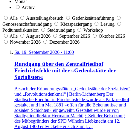
Monat
Archiv
Alle
Ausstellungsbesuch
Gedenkstättenführung
Genossenschaftsrundgang
Kiezspaziergang
Lesung
Podiumsdiskussion
Stadtrundgang
Workshop
Alle
August 2026
September 2026
Oktober 2026
November 2026
Dezember 2026
Sa. 19. September 2026 · 11:00
Rundgang über den Zentralfriedhof
Friedrichsfelde mit der »Gedenkstätte der
Sozialisten«
Besuch der Erinnerungsstätten „Gedenkstätte der Sozialisten“
und „Revolutionsdenkmal“ | Berlin-Lichtenberg Der
Städtische Friedhof in Friedrichsfelde wurde als Parkfriedhof
gestaltet und im Mai 1881 »offen für alle Bekenntnisse und
sozialen Schichten« eingeweiht. Gestaltet wurde er von
Stadtgartendirektor Hermann Mächtig. Seit der Beisetzung
des Mitbegründers der SPD Wilhelm Liebknecht am 12.
August 1900 entwickelte er sich zum […]