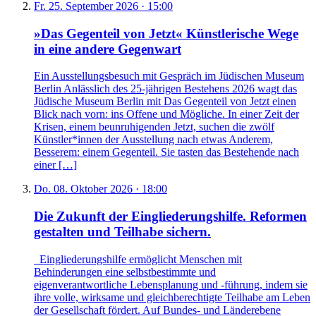
Fr. 25. September 2026 · 15:00
»Das Gegenteil von Jetzt« Künstlerische Wege
in eine andere Gegenwart
Ein Ausstellungsbesuch mit Gespräch im Jüdischen Museum
Berlin Anlässlich des 25-jährigen Bestehens 2026 wagt das
Jüdische Museum Berlin mit Das Gegenteil von Jetzt einen
Blick nach vorn: ins Offene und Mögliche. In einer Zeit der
Krisen, einem beunruhigenden Jetzt, suchen die zwölf
Künstler*innen der Ausstellung nach etwas Anderem,
Besserem: einem Gegenteil. Sie tasten das Bestehende nach
einer […]
Do. 08. Oktober 2026 · 18:00
Die Zukunft der Eingliederungshilfe. Reformen
gestalten und Teilhabe sichern.
Eingliederungshilfe ermöglicht Menschen mit
Behinderungen eine selbstbestimmte und
eigenverantwortliche Lebensplanung und -führung, indem sie
ihre volle, wirksame und gleichberechtigte Teilhabe am Leben
der Gesellschaft fördert. Auf Bundes- und Länderebene