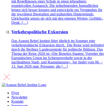
mit Regelklassen einer Schule in einen lebendigen,
respektvollen Austausch. Die teilnehmenden Jugendlichen
lernen sich besser kennen und entwickeln ein Verständnis für
die jeweiligen Biografien und kulturellen Hintergründe.
Gleichzeitig setzen sie sich mit den eigenen Werten, Gefühls-,
Denk- […]
Verkehrspolitische Exkursion
Das August Bebel Institut führt jährlich im Sommer eine
verkehrspolitische Exkursion durch. Die Reise wird gefördert
durch die Berliner Landeszentrale für politische Bildung. Das
Thema der Reise 2026 ist »Die Benelux-Staaten: Vorreiter der
Europäischen Union im Schienenverkehr sowie in der
nachhaltigen Stadt- und Raumplanung«. Sie findet vom 06. –
13. Juni 2026 statt. Personen, die […]
Flyer
Newsletter
Kontakt
Impressum