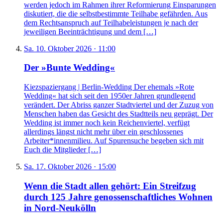
werden jedoch im Rahmen ihrer Reformierung Einsparungen
diskutiert, die die selbstbestimmte Teilhabe gefährden. Aus
dem Rechtsanspruch auf Teilhabeleistungen je nach der
jeweiligen Beeinträchtigung und dem […]
Sa. 10. Oktober 2026 · 11:00
Der »Bunte Wedding«
Kiezspaziergang | Berlin-Wedding Der ehemals »Rote
Wedding« hat sich seit den 1950er Jahren grundlegend
verändert. Der Abriss ganzer Stadtviertel und der Zuzug von
Menschen haben das Gesicht des Stadtteils neu geprägt. Der
Wedding ist immer noch kein Reichenviertel, verfügt
allerdings längst nicht mehr über ein geschlossenes
Arbeiter*innenmilieu. Auf Spurensuche begeben sich mit
Euch die Mitglieder […]
Sa. 17. Oktober 2026 · 15:00
Wenn die Stadt allen gehört: Ein Streifzug
durch 125 Jahre genossenschaftliches Wohnen
in Nord-Neukölln