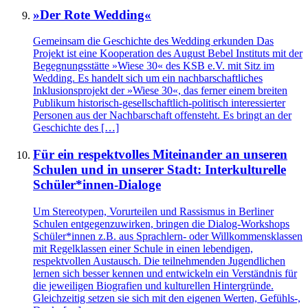
»Der Rote Wedding«
Gemeinsam die Geschichte des Wedding erkunden Das
Projekt ist eine Kooperation des August Bebel Instituts mit der
Begegnungsstätte »Wiese 30« des KSB e.V. mit Sitz im
Wedding. Es handelt sich um ein nachbarschaftliches
Inklusionsprojekt der »Wiese 30«, das ferner einem breiten
Publikum historisch-gesellschaftlich-politisch interessierter
Personen aus der Nachbarschaft offensteht. Es bringt an der
Geschichte des […]
Für ein respektvolles Miteinander an unseren
Schulen und in unserer Stadt: Interkulturelle
Schüler*innen-Dialoge
Um Stereotypen, Vorurteilen und Rassismus in Berliner
Schulen entgegenzuwirken, bringen die Dialog-Workshops
Schüler*innen z.B. aus Sprachlern- oder Willkommensklassen
mit Regelklassen einer Schule in einen lebendigen,
respektvollen Austausch. Die teilnehmenden Jugendlichen
lernen sich besser kennen und entwickeln ein Verständnis für
die jeweiligen Biografien und kulturellen Hintergründe.
Gleichzeitig setzen sie sich mit den eigenen Werten, Gefühls-,