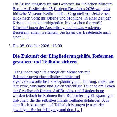
Ein Ausstellungsbesuch mit Gespräch im Jüdischen Museum
Berlin Anlässlich des 25-jährigen Bestehens 2026 wagt das
Jüdische Museum Berlin mit Das Gegenteil von Jetzt einen
Blick nach vorn: ins Offene und Mögliche. In einer Zeit der
Krisen, einem beunruhigenden Jetzt, suchen die zwölf
Künstler*innen der Ausstellung nach etwas Anderem,
Besserem: einem Gegenteil. Sie tasten das Bestehende nach
einer […]
Do. 08. Oktober 2026 · 18:00
Die Zukunft der Eingliederungshilfe. Reformen
gestalten und Teilhabe sichern.
Eingliederungshilfe ermöglicht Menschen mit
Behinderungen eine selbstbestimmte und
eigenverantwortliche Lebensplanung und -führung, indem sie
ihre volle, wirksame und gleichberechtigte Teilhabe am Leben
der Gesellschaft fördert. Auf Bundes- und Länderebene
werden jedoch im Rahmen ihrer Reformierung Einsparungen
diskutiert, die die selbstbestimmte Teilhabe gefährden. Aus
dem Rechtsanspruch auf Teilhabeleistungen je nach der
jeweiligen Beeinträchtigung und dem […]