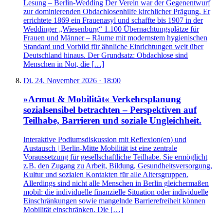
Lesung – Berlin-Wedding Der Verein war der Gegenentwurf
zur dominierenden Obdachlosenhilfe kirchlicher Prägung. Er
errichtete 1869 ein Frauenasyl und schaffte bis 1907 in der
Weddinger „Wiesenburg“ 1.100 Übernachtungsplätze für
Frauen und Männer – Räume mit modernstem hygienischen
Standard und Vorbild für ähnliche Einrichtungen weit über
Deutschland hinaus. Der Grundsatz: Obdachlose sind
Menschen in Not, die […]
Di. 24. November 2026 · 18:00
»Armut & Mobilität« Verkehrsplanung
sozialsensibel betrachten – Perspektiven auf
Teilhabe, Barrieren und soziale Ungleichheit.
Interaktive Podiumsdiskussion mit Reflexion(en) und
Austausch | Berlin-Mitte Mobilität ist eine zentrale
Voraussetzung für gesellschaftliche Teilhabe. Sie ermöglicht
z.B. den Zugang zu Arbeit, Bildung, Gesundheitsversorgung,
Kultur und sozialen Kontakten für alle Altersgruppen.
Allerdings sind nicht alle Menschen in Berlin gleichermaßen
mobil: die individuelle finanzielle Situation oder individuelle
Einschränkungen sowie mangelnde Barrierefreiheit können
Mobilität einschränken. Die […]