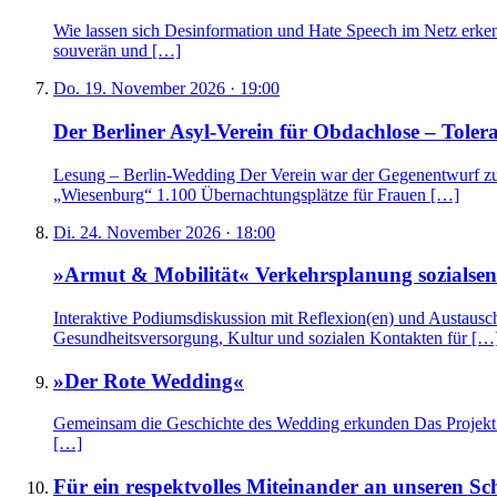
Wie lassen sich Desinformation und Hate Speech im Netz erken
souverän und […]
Do. 19. November 2026 · 19:00
Der Berliner Asyl-Verein für Obdachlose – Tol
Lesung – Berlin-Wedding Der Verein war der Gegenentwurf zur 
„Wiesenburg“ 1.100 Übernachtungsplätze für Frauen […]
Di. 24. November 2026 · 18:00
»Armut & Mobilität« Verkehrsplanung sozialsensi
Interaktive Podiumsdiskussion mit Reflexion(en) und Austausch |
Gesundheitsversorgung, Kultur und sozialen Kontakten für […
»Der Rote Wedding«
Gemeinsam die Geschichte des Wedding erkunden Das Projekt is
[…]
Für ein respektvolles Miteinander an unseren Sc